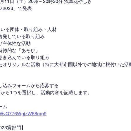
1月11日（土）20時～20時30分 浅草花やしき
2023」で発表
】
ている団体・取り組み・人材
の権利を啓発している取り組み
の自由及び主体性な活動
における特徴的な「あそび」
な参加者を巻き込んでいる取り組み
域課題に向けたオリジナルな活動（特に大都市圏以外での地域に根付いた活
し込みフォームから応募する
点から1つを選択し、活動内容を記載します。
ーム
gle/WvQ776WgjzW68qrg9
023賞部門】