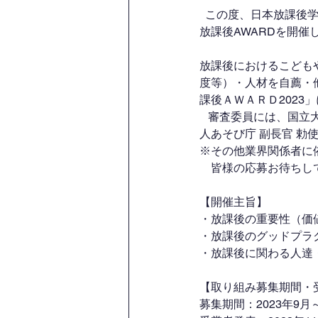
  この度、日本放課後学会（実践交流委員会））は、全国初、放課後の様々な取り組みを表彰する日本
放課後AWARDを開催
放課後におけるこども
度等）・人材を自薦・他
課後ＡＷＡＲＤ2023
   審査委員には、国立大学法人岡山大学の准教授であり、日本放課後学会 会長 中山芳一氏、一般社団法
人あそび庁 副長官 勅
※その他業界関係者に
　皆様の応募お待ちし
【開催主旨】
・放課後の重要性（価
・放課後のグッドプラ
・放課後に関わる人達
【取り組み募集期間・
募集期間：2023年9月