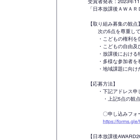
受賞者発表：2023年1
「日本放課後ＡＷＡＲＤ
【取り組み募集の観点
　　次の5点を尊重し
        ・こども
        ・こども
        ・放課後
        ・多様
        ・地
【応募方法】
　　・下記アドレス申
　　　・上記5点の観
　　　〇申し込みフォ
https://forms.
【日本放課後AWARD2