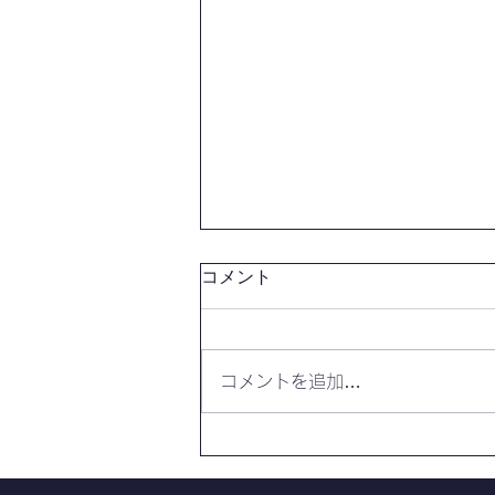
コメント
コメントを追加…
『放課後研究』第３号の原稿
を募集します‼