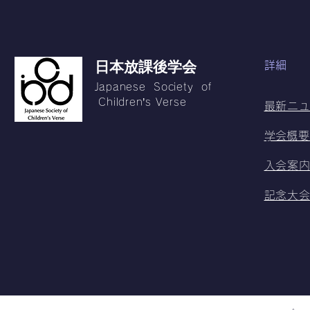
日本放課後学会
詳細
Japanese Society of
Children’s Verse
最新ニ
​学会概要
入会案
記念大