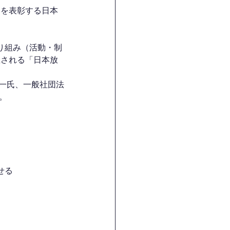
り組み（活動・制
催される「日本放
。
せる