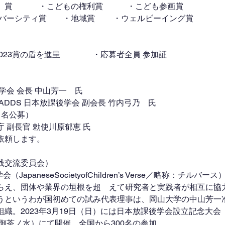
）賞 　　　・こどもの権利賞　　　・こども参画賞 
イバーシティ賞　　・地域賞 　　・ウェルビーイング賞
2023賞の盾を進呈　　　　・応募者全員 参加証
学会 会長 中山芳一　氏
ADDS 日本放課後学会 副会長 竹内弓乃　氏
1名公募）
 副長官 勅使川原郁恵 氏
依頼します。
践交流委員会）
（JapaneseSocietyofChildren’s Verse／略称：チル
らえ、団体や業界の垣根を超　えて研究者と実践者が相互に協
うというわが国初めての試み代表理事は、岡山大学の中山芳一
織。2023年3月19日（日）には日本放課後学会設立記念大会
ィ御茶ノ水）にて開催　全国から300名の参加　　